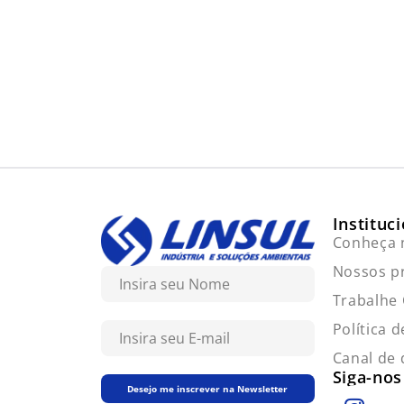
Instituc
Conheça 
Nossos p
Trabalhe
Política 
Canal de
Siga-nos
Desejo me inscrever na Newsletter