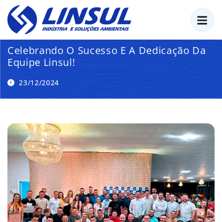
o
conteúdo
Celebrando O Sucesso E A Dedicação Da
Equipe Linsul!
23/12/2024