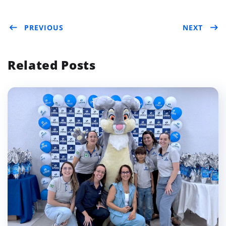
Twit
Face
Link
PREVIOUS
NEXT
ter
boo
edIn
k
Related Posts