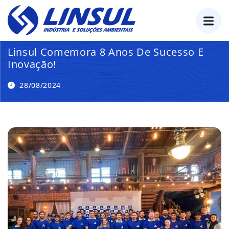
o
conteúdo
Linsul Comemora 8 Anos De Sucesso E
Inovação!
28/08/2024