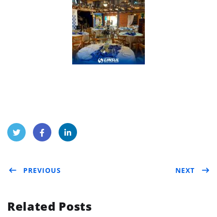
Twit
Face
Link
PREVIOUS
NEXT
ter
boo
edIn
k
Related Posts