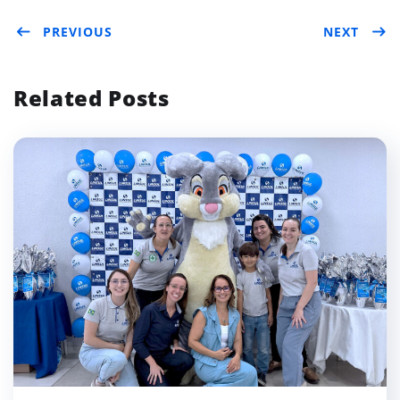
PREVIOUS
NEXT
ter
boo
edIn
k
Related Posts